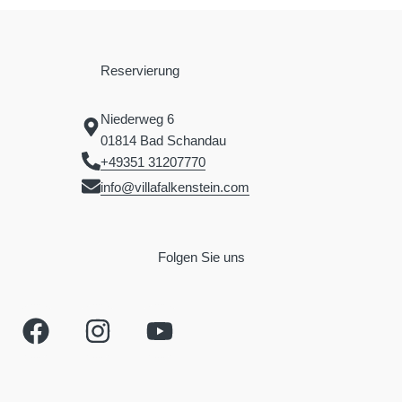
Reservierung
Niederweg 6
01814 Bad Schandau
+49351 31207770
info@villafalkenstein.com
Folgen Sie uns
F
I
Y
a
n
o
c
s
u
e
t
t