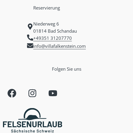
Reservierung
Niederweg 6
01814 Bad Schandau
+49351 31207770
info@villafalkenstein.com
Folgen Sie uns
F
I
Y
a
n
o
c
s
u
e
t
t
b
a
u
o
g
b