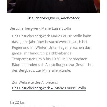
Besucher-Bergwerk, AdobeStock
Besucherbergwerk Marie-Luise-Stolln
Das Besucherbergwerk Marie Louise Stolln kann
das ganze Jahr über besucht werden, auch bei
Regen und im Winter. Unter Tage herrschen das
ganze Jahr hindurch gleichbleibende
Temperaturen um 8 bis 10 °C. In überdachten
Räumen finden sich Ausstellungen zur Geschichte
des Bergbaus, zur Mineralienkunde.
Zur Webseite des Anbieters:
Das Besucherbergwerk – Marie Louise Stolln
22 km