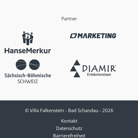
o
r
e
k
a
Partner
m
© Villa Falkenstein - Bad Schandau - 2026
Kontakt
Datenschutz
Barrierefreiheit