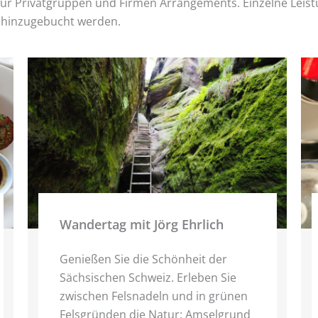
für Privatgruppen und Firmen Arrangements. Einzelne Leis
 hinzugebucht werden.
Wandertag mit Jörg Ehrlich
Genießen Sie die Schönheit der
Sächsischen Schweiz. Erleben Sie
zwischen Felsnadeln und in grünen
Felsgründen die Natur: Amselgrund