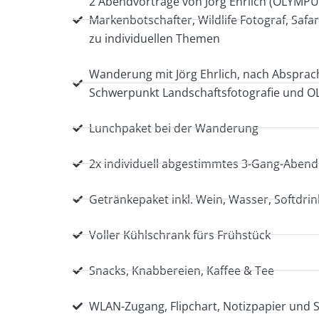
2 Abendvorträge von Jörg Ehrlich (OLYMP
Markenbotschafter, Wildlife Fotograf, Safar
zu individuellen Themen
Wanderung mit Jörg Ehrlich, nach Absprach
Schwerpunkt Landschaftsfotografie und 
Lunchpaket bei der Wanderung
2x individuell abgestimmtes 3-Gang-Aben
Getränkepaket inkl. Wein, Wasser, Softdrin
Voller Kühlschrank fürs Frühstück
Snacks, Knabbereien, Kaffee & Tee
WLAN-Zugang, Flipchart, Notizpapier und St