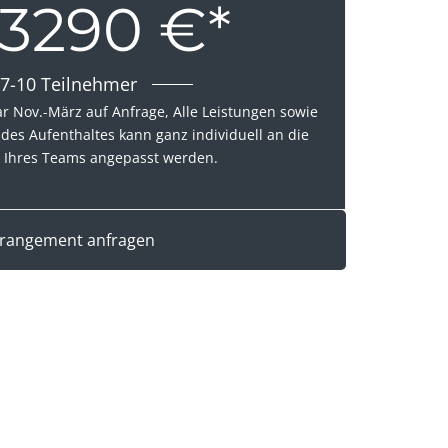
 3290 €*
7-10 Teilnehmer
ar Nov.-März auf Anfrage, Alle Leistungen sowie
des Aufenthaltes kann ganz individuell an die
 Ihres Teams angepasst werden.
rangement anfragen