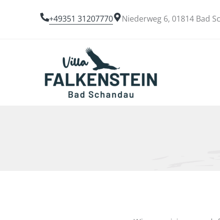
Zum
Inhalt
+49351 31207770
Niederweg 6, 01814 Bad 
springen