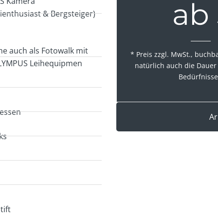
US Kamera
ab
ienthusiast & Bergsteiger)
e auch als Fotowalk mit
* Preis zzgl. MwSt., buchb
OLYMPUS Leihequipmen
natürlich auch die Dauer 
Bedürfnisse
dessen
Ar
ks
ift